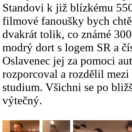
Standovi k již blízkému 550
filmové fanoušky bych chtě
dvakrát tolik, co známé 300
modrý dort s logem SR a čí
Oslavenec jej za pomoci au
rozporcoval a rozdělil mezi
studium. Všichni se po bliž
výtečný.