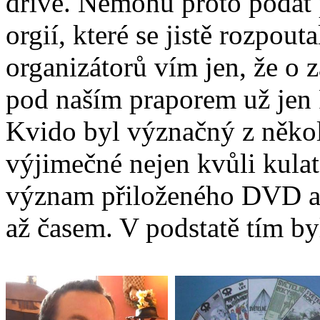
dříve. Nemohu proto podat
orgií, které se jistě rozpou
organizátorů vím jen, že o 
pod naším praporem už jen 
Kvido byl význačný z někol
výjimečné nejen kvůli kula
význam přiloženého DVD a 
až časem. V podstatě tím by