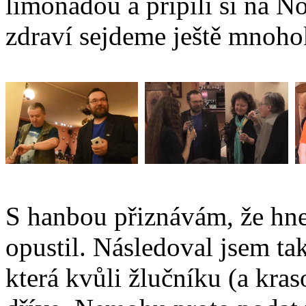
limonádou a připili si na N
zdraví sejdeme ještě mnoho
S hanbou přiznávám, že hne
opustil. Následoval jsem ta
která kvůli žlučníku (a kras