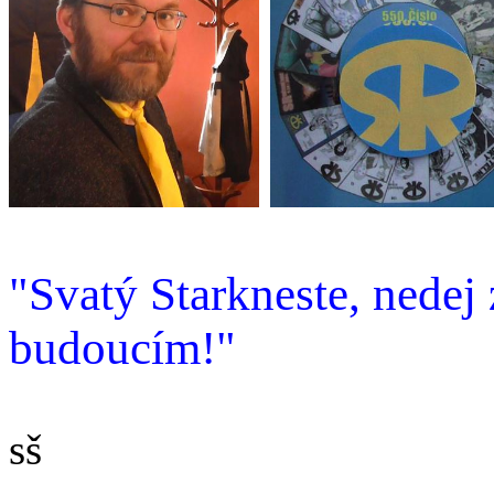
"Svatý Starkneste, nede
budoucím!"
sš